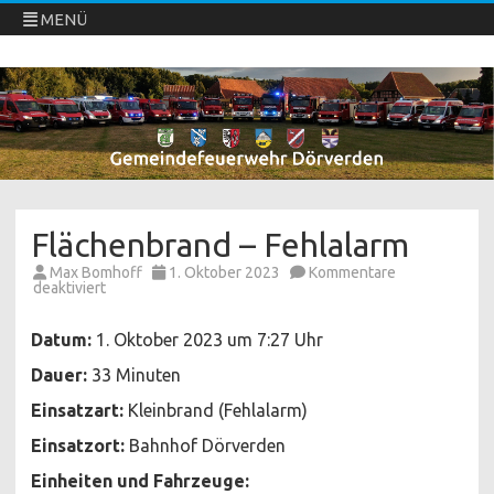
MENÜ
Freiwillige Feuerwehren Dörverden
Direkt
zum
Inhalt
springen
Flächenbrand – Fehlalarm
Max Bomhoff
1. Oktober 2023
Kommentare
für
deaktiviert
Flächenbrand
–
Fehlalarm
Datum:
1. Oktober 2023 um 7:27 Uhr
Dauer:
33 Minuten
Einsatzart:
Kleinbrand (Fehlalarm)
Einsatzort:
Bahnhof Dörverden
Einheiten und Fahrzeuge: