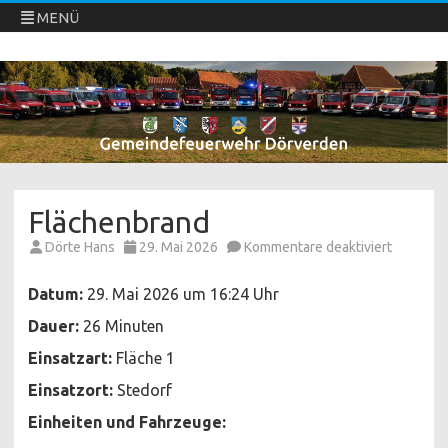
MENÜ
Freiwillige Feuerwehren Dörverden
Direkt
zum
Inhalt
springen
Flächenbrand
für
Dörte Hans
29. Mai 2026
Kommentare deaktiviert
Flächenb
Datum:
29. Mai 2026 um 16:24 Uhr
Dauer:
26 Minuten
Einsatzart:
Fläche 1
Einsatzort:
Stedorf
Einheiten und Fahrzeuge: