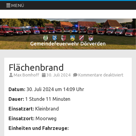
MENÜ
Freiwillige Feuerwehren Dörverden
Direkt
zum
Inhalt
springen
Flächenbrand
für
Max Bomhoff
30. Juli 2024
Kommentare deaktiviert
Fläche
Datum:
30. Juli 2024 um 14:09 Uhr
Dauer:
1 Stunde 11 Minuten
Einsatzart:
Kleinbrand
Einsatzort:
Moorweg
Einheiten und Fahrzeuge: