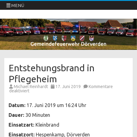
MENÜ
Freiwillige Feuerwehren Dörverden
Direkt
zum
Inhalt
springen
Entstehungsbrand in
Pflegeheim
Michael Reinhardt
17. Juni 2019
Kommentare
für
deaktiviert
Entstehungsbrand
in
Pflegeheim
Datum:
17. Juni 2019 um 16:24 Uhr
Dauer:
30 Minuten
Einsatzart:
Kleinbrand
Einsatzort:
Hespenkamp, Dörverden