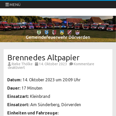
MENÜ
Freiwillige Feuerwehren Dörverden
Direkt
zum
Inhalt
springen
Brennedes Altpapier
Rieke Thölke
14. Oktober 2023
Kommentare
für
deaktiviert
Brennedes
Altpapier
Datum:
14. Oktober 2023 um 20:09 Uhr
Dauer:
17 Minuten
Einsatzart:
Kleinbrand
Einsatzort:
Am Sünderberg, Dörverden
Einheiten und Fahrzeuge: