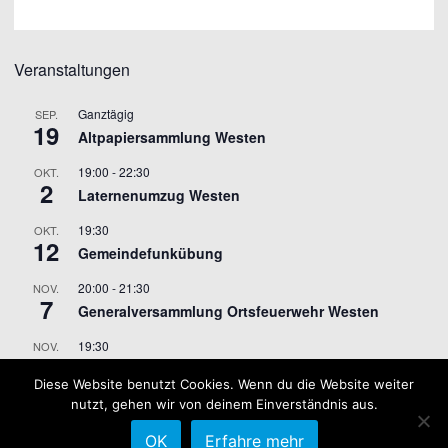
Veranstaltungen
Ganztägig
SEP.
19
Altpapiersammlung Westen
19:00
-
22:30
OKT.
2
Laternenumzug Westen
19:30
OKT.
12
Gemeindefunkübung
20:00
-
21:30
NOV.
7
Generalversammlung Ortsfeuerwehr Westen
19:30
NOV.
9
Gemeindefunkübung
Diese Website benutzt Cookies. Wenn du die Website weiter
nutzt, gehen wir von deinem Einverständnis aus.
Kalender anzeigen
OK
Erfahre mehr