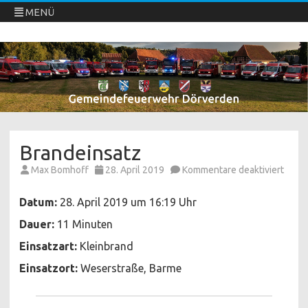
MENÜ
Freiwillige Feuerwehren Dörverden
Direkt
zum
Inhalt
springen
Brandeinsatz
für
Max Bomhoff
28. April 2019
Kommentare deaktiviert
Brand
Datum:
28. April 2019 um 16:19 Uhr
Dauer:
11 Minuten
Einsatzart:
Kleinbrand
Einsatzort:
Weserstraße, Barme