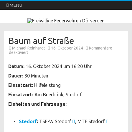
MENÜ
Freiwillige Feuerwehren Dörverden
Direkt
zum
Inhalt
springen
Baum auf Straße
Michael Reinhardt
16. Oktober 2024
Kommentare
für
deaktiviert
Baum
auf
Straße
Datum:
16. Oktober 2024 um 16:20 Uhr
Dauer:
30 Minuten
Einsatzart:
Hilfeleistung
Einsatzort:
Am Buerbrink, Stedorf
Einheiten und Fahrzeuge:
Stedorf
:
TSF-W Stedorf
, MTF Stedorf