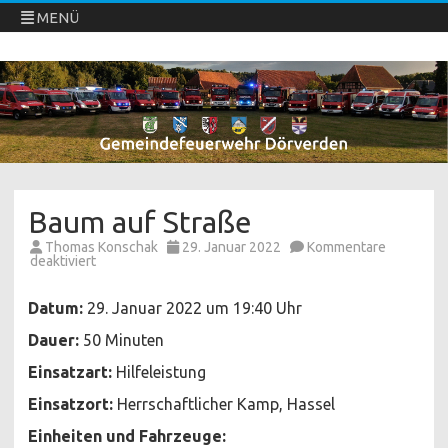
MENÜ
Freiwillige Feuerwehren Dörverden
Direkt
zum
Inhalt
springen
Baum auf Straße
Thomas Konschak
29. Januar 2022
Kommentare
für
deaktiviert
Baum
auf
Straße
Datum:
29. Januar 2022 um 19:40 Uhr
Dauer:
50 Minuten
Einsatzart:
Hilfeleistung
Einsatzort:
Herrschaftlicher Kamp, Hassel
Einheiten und Fahrzeuge: