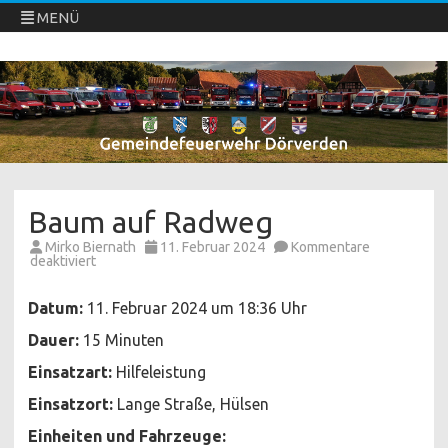
MENÜ
Freiwillige Feuerwehren Dörverden
Direkt
zum
Inhalt
springen
Baum auf Radweg
Mirko Biernath
11. Februar 2024
Kommentare
für
deaktiviert
Baum
auf
Radweg
Datum:
11. Februar 2024 um 18:36 Uhr
Dauer:
15 Minuten
Einsatzart:
Hilfeleistung
Einsatzort:
Lange Straße, Hülsen
Einheiten und Fahrzeuge: