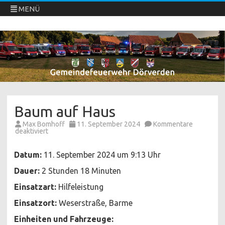
MENÜ
Freiwillige Feuerwehren Dörverden
Direkt
zum
Inhalt
springen
Baum auf Haus
Max Bomhoff
11. September 2024
Kommentare
für
deaktiviert
Baum
auf
Haus
Datum:
11. September 2024 um 9:13 Uhr
Dauer:
2 Stunden 18 Minuten
Einsatzart:
Hilfeleistung
Einsatzort:
Weserstraße, Barme
Einheiten und Fahrzeuge: