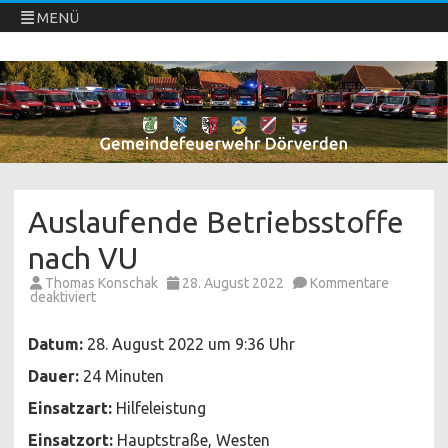
MENÜ
Freiwillige Feuerwehren Dörverden
Direkt
zum
Inhalt
springen
Auslaufende Betriebsstoffe
nach VU
Thomas Konschak
28. August 2022
Kommentare
für
deaktiviert
Auslaufende
Betriebsstoffe
nach
Datum:
28. August 2022 um 9:36 Uhr
VU
Dauer:
24 Minuten
Einsatzart:
Hilfeleistung
Einsatzort:
Hauptstraße, Westen