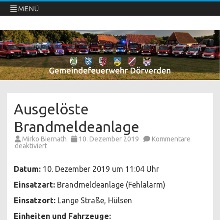
MENÜ
Freiwillige Feuerwehren Dörverden
Direkt
zum
Inhalt
springen
Ausgelöste
Brandmeldeanlage
Mirko Biernath
10. Dezember 2019
Kommentare
für
deaktiviert
Ausgelöste
Brandmeldeanlage
Datum:
10. Dezember 2019 um 11:04 Uhr
Einsatzart:
Brandmeldeanlage (Fehlalarm)
Einsatzort:
Lange Straße, Hülsen
Einheiten und Fahrzeuge: