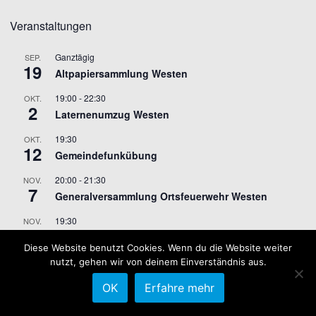
Veranstaltungen
Ganztägig
SEP.
19
Altpapiersammlung Westen
19:00
-
22:30
OKT.
2
Laternenumzug Westen
19:30
OKT.
12
Gemeindefunkübung
20:00
-
21:30
NOV.
7
Generalversammlung Ortsfeuerwehr Westen
19:30
NOV.
9
Gemeindefunkübung
Diese Website benutzt Cookies. Wenn du die Website weiter
nutzt, gehen wir von deinem Einverständnis aus.
Kalender anzeigen
OK
Erfahre mehr