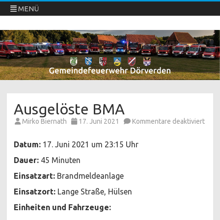
MENÜ
Freiwillige Feuerwehren Dörverden
Direkt
zum
Inhalt
springen
Ausgelöste BMA
für
Mirko Biernath
17. Juni 2021
Kommentare deaktiviert
Ausg
BMA
Datum:
17. Juni 2021 um 23:15 Uhr
Dauer:
45 Minuten
Einsatzart:
Brandmeldeanlage
Einsatzort:
Lange Straße, Hülsen
Einheiten und Fahrzeuge: