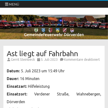
MENÜ
Freiwillige Feuerwehren Dörverden
Direkt
zum
Inhalt
springen
Ast liegt auf Fahrbahn
für
Gerrit Steinbeck
5. Juli 2023
Kommentare deaktiviert
Ast
liegt
auf
Datum:
5. Juli 2023 um 15:49 Uhr
Fahr
Dauer:
16 Minuten
Einsatzart:
Hilfeleistung
Einsatzort:
Verdener Straße, Wahnebergen,
Dörverden