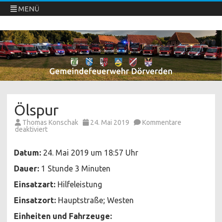
MENÜ
Freiwillige Feuerwehren Dörverden
Direkt
zum
Inhalt
springen
Ölspur
Thomas Konschak
24. Mai 2019
Kommentare
für
deaktiviert
Ölspur
Datum:
24. Mai 2019 um 18:57 Uhr
Dauer:
1 Stunde 3 Minuten
Einsatzart:
Hilfeleistung
Einsatzort:
Hauptstraße; Westen
Einheiten und Fahrzeuge: