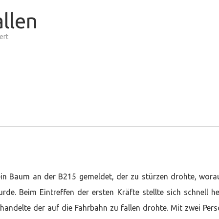
llen
für
ert
Baum
droht
umzufallen
in Baum an der B215 gemeldet, der zu stürzen drohte, wora
e. Beim Eintreffen der ersten Kräfte stellte sich schnell h
 handelte der auf die Fahrbahn zu fallen drohte. Mit zwei Per