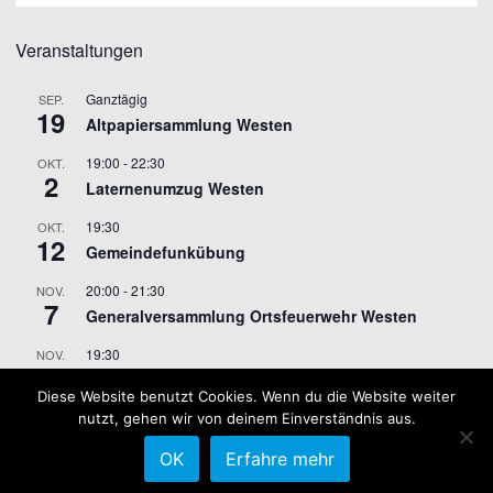
Veranstaltungen
Ganztägig
SEP.
19
Altpapiersammlung Westen
19:00
-
22:30
OKT.
2
Laternenumzug Westen
19:30
OKT.
12
Gemeindefunkübung
20:00
-
21:30
NOV.
7
Generalversammlung Ortsfeuerwehr Westen
19:30
NOV.
9
Gemeindefunkübung
Diese Website benutzt Cookies. Wenn du die Website weiter
nutzt, gehen wir von deinem Einverständnis aus.
Kalender anzeigen
OK
Erfahre mehr