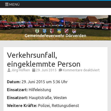
MENÜ
Freiwillige Feuerwehren Dörverden
Direkt
zum
Inhalt
springen
Verkehrsunfall,
eingeklemmte Person
für
Jörg Höfken
29. Juni 2015
Kommentare deaktiviert
Verkehr
eingek
Person
Datum:
29. Juni 2015 um 5:36 Uhr
Einsatzart:
Hilfeleistung
Einsatzort:
Hauptstraße, Westen
Weitere Kräfte:
Polizei, Rettungsdienst