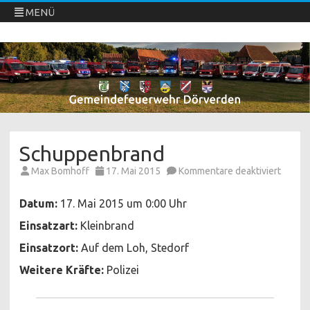
MENÜ
Freiwillige Feuerwehren Dörverden
Direkt
zum
Inhalt
springen
Schuppenbrand
für
Max Bomhoff
17. Mai 2015
Kommentare deaktiviert
Schup
Datum:
17. Mai 2015 um 0:00 Uhr
Einsatzart:
Kleinbrand
Einsatzort:
Auf dem Loh, Stedorf
Weitere Kräfte:
Polizei