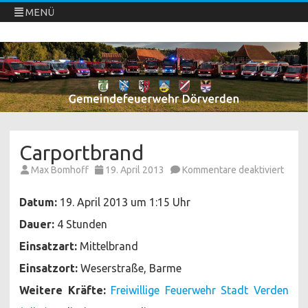
MENÜ
Freiwillige Feuerwehren Dörverden
Direkt
zum
Inhalt
springen
Carportbrand
für
Max Bomhoff
19. April 2013
Kommentare deaktiviert
Carpo
Datum:
19. April 2013 um 1:15 Uhr
Dauer:
4 Stunden
Einsatzart:
Mittelbrand
Einsatzort:
Weserstraße, Barme
Weitere Kräfte:
Freiwillige Feuerwehr Stadt Verden