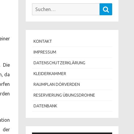
Suchen
Suchen
nach:
einer
KONTAKT
IMPRESSUM
DATENSCHUTZERKLÄRUNG
 Die
KLEIDERKAMMER
n, da
orfen
RAUMPLAN DÖRVERDEN
erden
RESERVIERUNG ÜBUNGSDROHNE
DATENBANK
ation
g der