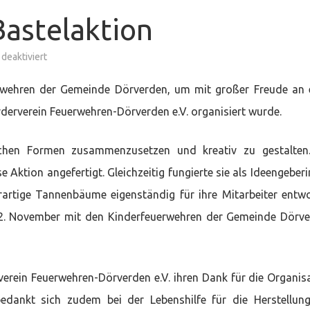
astelaktion
für
deaktiviert
Jugendfeuerwehr-
Bastelaktion
rwehren der Gemeinde Dörverden, um mit großer Freude an 
derverein Feuerwehren-Dörverden e.V. organisiert wurde.
chen Formen zusammenzusetzen und kreativ zu gestalten.
se Aktion angefertigt. Gleichzeitig fungierte sie als Ideengeberi
rartige Tannenbäume eigenständig für ihre Mitarbeiter entw
 22. November mit den Kinderfeuerwehren der Gemeinde Dörv
rein Feuerwehren-Dörverden e.V. ihren Dank für die Organis
dankt sich zudem bei der Lebenshilfe für die Herstellun