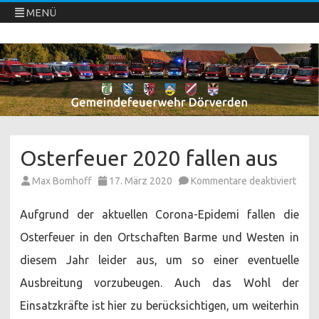
MENÜ
Freiwillige Feuerwehren Dörverden
Direkt
zum
Inhalt
springen
Osterfeuer 2020 fallen aus
für
Max Bomhoff
17. März 2020
Kommentare deaktiviert
Oste
2020
falle
Aufgrund der aktuellen Corona-Epidemi fallen die
aus
Osterfeuer in den Ortschaften Barme und Westen in
diesem Jahr leider aus, um so einer eventuelle
Ausbreitung vorzubeugen. Auch das Wohl der
Einsatzkräfte ist hier zu berücksichtigen, um weiterhin