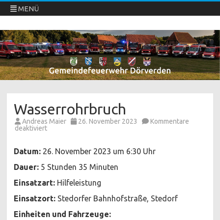
MENÜ
Freiwillige Feuerwehren Dörverden
Direkt
zum
Inhalt
springen
Wasserrohrbruch
Andreas Maier
26. November 2023
Kommentare
für
deaktiviert
Wasserrohrbruch
Datum:
26. November 2023 um 6:30 Uhr
Dauer:
5 Stunden 35 Minuten
Einsatzart:
Hilfeleistung
Einsatzort:
Stedorfer Bahnhofstraße, Stedorf
Einheiten und Fahrzeuge: