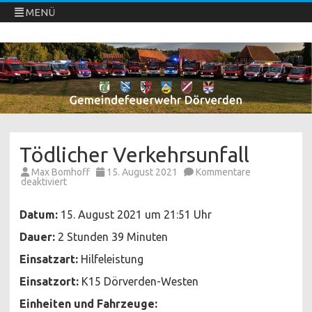
MENÜ
Freiwillige Feuerwehren Dörverden
Direkt
zum
Inhalt
springen
Tödlicher Verkehrsunfall
Max Bomhoff
15. August 2021
Kommentare
für
deaktiviert
Tödlicher
Verkehrsunfall
Datum:
15. August 2021 um 21:51 Uhr
Dauer:
2 Stunden 39 Minuten
Einsatzart:
Hilfeleistung
Einsatzort:
K15 Dörverden-Westen
Einheiten und Fahrzeuge: