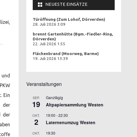
NEUESTE EINSÄTZE
Türöffnung (Zum Lohof, Dörverden)
lizei,
28. Juli 2026 3:09
brennt Gartenhütte (Bgm.-Fiedler-Ring,
Dörverden)
22. Juli 2026 1:55
Flächenbrand (Moorweg, Barme)
19. Juli 2026 13:39
n und
Veranstaltungen
i PKW
. Ein
Ganztägig
SEP.
19
Altpapiersammlung Westen
n der
d der
19:00
-
22:30
OKT.
2
Laternenumzug Westen
gaben
19:30
OKT.
toffe