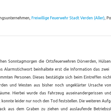
ungsunternehmen,
Freiwillige Feuerwehr Stadt Verden (Aller)
, Po
rühen Sonntagmorgen die Ortsfeuerwehren Dörverden, Hülse
as Alarmstichwort beinhaltete erst die Information das zwe
mten Personen. Dieses bestätigte sich beim Eintreffen nicht
rden und Westen aus bisher noch ungeklärter Ursache vo
ume. Hierbei wurde das Fahrzeug auseinandergerissen un
 konnte leider nur noch den Tod feststellen. Die weiteren Auf
ack aus dem Graben zu ziehen und auslaufende Betriebss