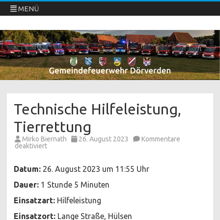
MENÜ
Freiwillige Feuerwehren Dörverden
Direkt
zum
Inhalt
springen
Technische Hilfeleistung,
Tierrettung
Mirko Biernath
26. August 2023
Kommentare
für
deaktiviert
Technische
Hilfeleistung,
Tierrettung
Datum:
26. August 2023 um 11:55 Uhr
Dauer:
1 Stunde 5 Minuten
Einsatzart:
Hilfeleistung
Einsatzort:
Lange Straße, Hülsen