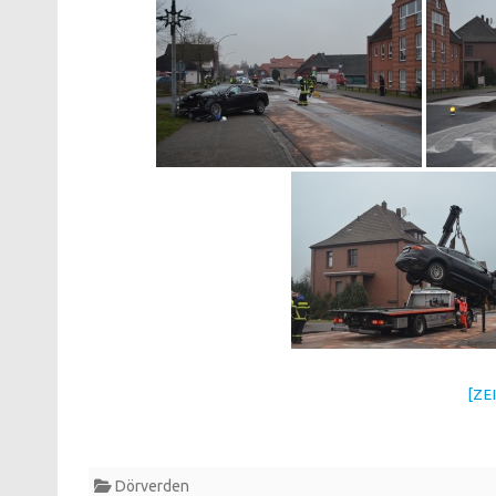
[ZE
Dörverden