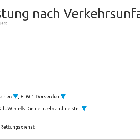
stung nach Verkehrsunfa
für
iert
Technische
Hilfeleistung
nach
Verkehrsunfall
verden
, ELW 1 Dörverden
 KdoW Stellv. Gemeindebrandmeister
 Rettungsdienst