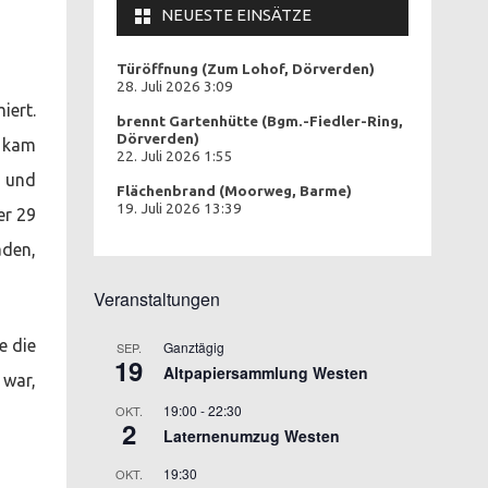
NEUESTE EINSÄTZE
Türöffnung (Zum Lohof, Dörverden)
28. Juli 2026 3:09
iert.
brennt Gartenhütte (Bgm.-Fiedler-Ring,
Dörverden)
d kam
22. Juli 2026 1:55
m und
Flächenbrand (Moorweg, Barme)
19. Juli 2026 13:39
er 29
aden,
Veranstaltungen
e die
Ganztägig
SEP.
19
Altpapiersammlung Westen
 war,
19:00
-
22:30
OKT.
2
Laternenumzug Westen
19:30
OKT.