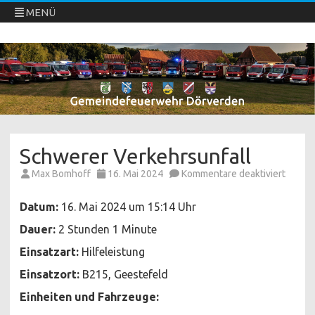
MENÜ
Freiwillige Feuerwehren Dörverden
Direkt
zum
Inhalt
springen
Schwerer Verkehrsunfall
für
Max Bomhoff
16. Mai 2024
Kommentare deaktiviert
Schwe
Verkeh
Datum:
16. Mai 2024 um 15:14 Uhr
Dauer:
2 Stunden 1 Minute
Einsatzart:
Hilfeleistung
Einsatzort:
B215, Geestefeld
Einheiten und Fahrzeuge: