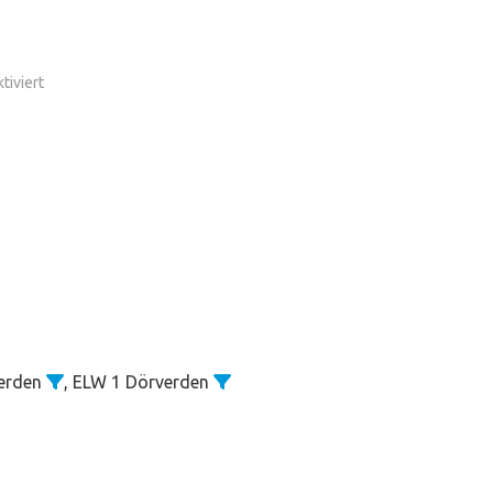
für
iviert
Küchenbrand
verden
, ELW 1 Dörverden