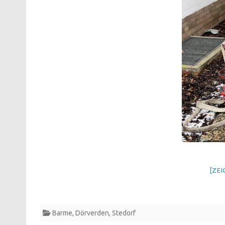
[ZE
Barme
,
Dörverden
,
Stedorf