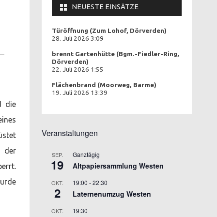
NEUESTE EINSÄTZE
Türöffnung (Zum Lohof, Dörverden)
28. Juli 2026 3:09
brennt Gartenhütte (Bgm.-Fiedler-Ring,
Dörverden)
22. Juli 2026 1:55
Flächenbrand (Moorweg, Barme)
19. Juli 2026 13:39
d die
eines
Veranstaltungen
üstet
 der
Ganztägig
SEP.
19
Altpapiersammlung Westen
errt.
wurde
19:00
-
22:30
OKT.
2
Laternenumzug Westen
19:30
OKT.