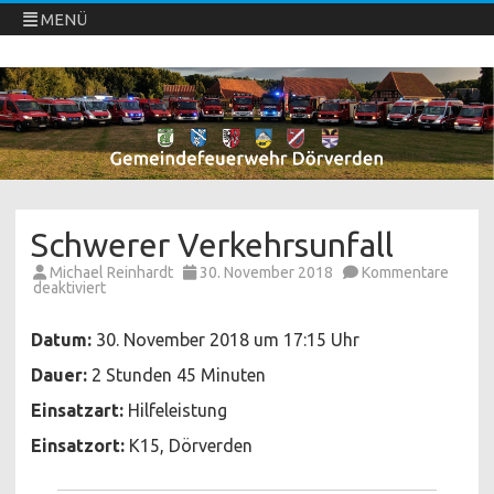
MENÜ
Freiwillige Feuerwehren Dörverden
Direkt
zum
Inhalt
springen
Schwerer Verkehrsunfall
Michael Reinhardt
30. November 2018
Kommentare
für
deaktiviert
Schwerer
Verkehrsunfall
Datum:
30. November 2018 um 17:15 Uhr
Dauer:
2 Stunden 45 Minuten
Einsatzart:
Hilfeleistung
Einsatzort:
K15, Dörverden