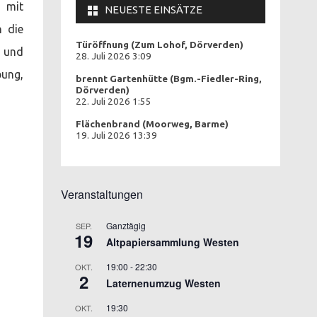
e mit
NEUESTE EINSÄTZE
h die
Türöffnung (Zum Lohof, Dörverden)
e und
28. Juli 2026 3:09
bung,
brennt Gartenhütte (Bgm.-Fiedler-Ring,
Dörverden)
22. Juli 2026 1:55
Flächenbrand (Moorweg, Barme)
19. Juli 2026 13:39
Veranstaltungen
Ganztägig
SEP.
19
Altpapiersammlung Westen
19:00
-
22:30
OKT.
2
Laternenumzug Westen
19:30
OKT.