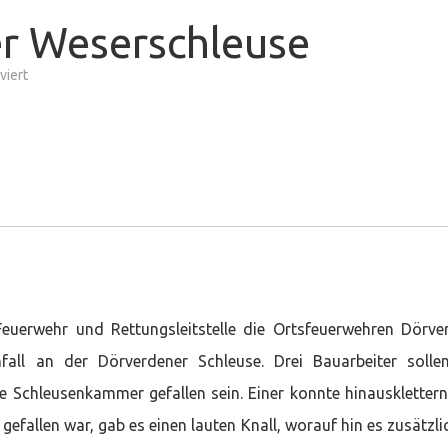
er Weserschleuse
für
viert
Einsatzübung
an
der
Weserschleuse
uerwehr und Rettungsleitstelle die Ortsfeuerwehren Dörve
ll an der Dörverdener Schleuse. Drei Bauarbeiter solle
re Schleusenkammer gefallen sein. Einer konnte hinauskletter
gefallen war, gab es einen lauten Knall, worauf hin es zusätzli