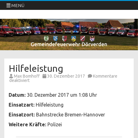
MENÜ
Freiwillige Feuerwehren Dörverden
Direkt
zum
Inhalt
springen
Hilfeleistung
Max Bomhoff
30. Dezember 2017
Kommentare
für
deaktiviert
Hilfeleistung
Datum:
30. Dezember 2017 um 1:08 Uhr
Einsatzart:
Hilfeleistung
Einsatzort:
Bahnstrecke Bremen-Hannover
Weitere Kräfte:
Polizei