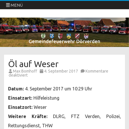
MENÜ
Freiwillige Feuerwehren Dörverden
Direkt
zum
Inhalt
springen
Öl auf Weser
Max Bomhoff
4. September 2017
Kommentare
für
deaktiviert
Öl
auf
Weser
Datum:
4. September 2017 um 10:29 Uhr
Einsatzart:
Hilfeleistung
Einsatzort:
Weser
Weitere Kräfte:
DLRG, FTZ Verden, Polizei,
Rettungsdienst, THW