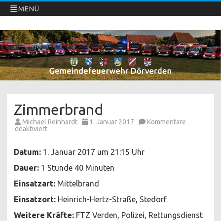
MENÜ
Freiwillige Feuerwehren Dörverden
Direkt
zum
Inhalt
springen
Zimmerbrand
Michael Reinhardt
1. Januar 2017
Kommentare
für
deaktiviert
Zimmerbrand
Datum:
1. Januar 2017 um 21:15 Uhr
Dauer:
1 Stunde 40 Minuten
Einsatzart:
Mittelbrand
Einsatzort:
Heinrich-Hertz-Straße, Stedorf
Weitere Kräfte:
FTZ Verden, Polizei, Rettungsdienst