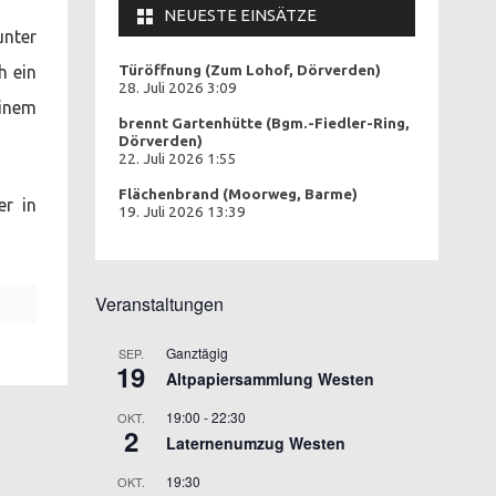
NEUESTE EINSÄTZE
unter
h ein
Türöffnung (Zum Lohof, Dörverden)
28. Juli 2026 3:09
einem
brennt Gartenhütte (Bgm.-Fiedler-Ring,
Dörverden)
22. Juli 2026 1:55
Flächenbrand (Moorweg, Barme)
er in
19. Juli 2026 13:39
Veranstaltungen
Ganztägig
SEP.
19
Altpapiersammlung Westen
19:00
-
22:30
OKT.
2
Laternenumzug Westen
19:30
OKT.