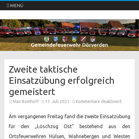
MENÜ
Freiwillige Feuerwehren Dörverden
Direkt
zum
Inhalt
springen
Zweite taktische
Einsatzübung erfolgreich
gemeistert
für
Max Bomhoff
11. Juli 2021
Kommentare deaktiviert
Zweite
taktische
Einsatz
Am vergangenen Freitag fand die zweite Einsatzübung
erfolgrei
gemeiste
für den „Löschzug Ost“ bestehend aus den
Ortsfeuerwehren Hülsen, Wahnebergen und Westen