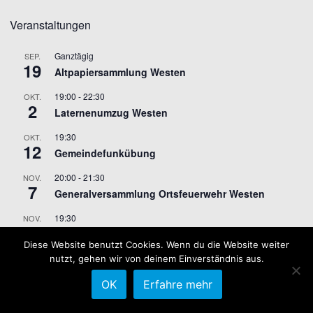
Veranstaltungen
Ganztägig
SEP.
19
Altpapiersammlung Westen
19:00
-
22:30
OKT.
2
Laternenumzug Westen
19:30
OKT.
12
Gemeindefunkübung
20:00
-
21:30
NOV.
7
Generalversammlung Ortsfeuerwehr Westen
19:30
NOV.
9
Gemeindefunkübung
Diese Website benutzt Cookies. Wenn du die Website weiter
nutzt, gehen wir von deinem Einverständnis aus.
Kalender anzeigen
OK
Erfahre mehr