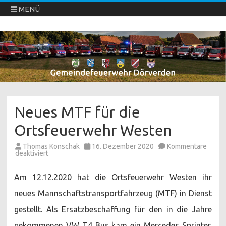
MENÜ
Freiwillige Feuerwehren Dörverden
Direkt
zum
Inhalt
springen
Neues MTF für die
Ortsfeuerwehr Westen
Thomas Konschak
16. Dezember 2020
Kommentare
für
deaktiviert
Neues
MTF
für
Am 12.12.2020 hat die Ortsfeuerwehr Westen ihr
die
Ortsfeuerwehr
neues Mannschaftstransportfahrzeug (MTF) in Dienst
Westen
gestellt. Als Ersatzbeschaffung für den in die Jahre
gekommenen VW T4 Bus kam ein Mercedes Sprinter.