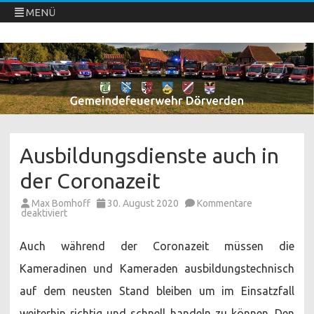
MENÜ
Freiwillige Feuerwehren Dörverden
Direkt
zum
Inhalt
springen
Ausbildungsdienste auch in
der Coronazeit
Max Bomhoff
30. August 2020
Kommentare
für
deaktiviert
Ausbildungsdienste
auch
in
Auch während der Coronazeit müssen die
der
Coronazeit
Kameradinen und Kameraden ausbildungstechnisch
auf dem neusten Stand bleiben um im Einsatzfall
weiterhin richtig und schnell handeln zu können. Den