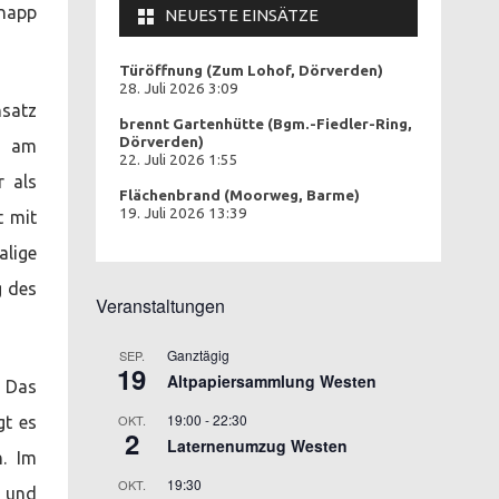
knapp
NEUESTE EINSÄTZE
Türöffnung (Zum Lohof, Dörverden)
28. Juli 2026 3:09
nsatz
brennt Gartenhütte (Bgm.-Fiedler-Ring,
Dörverden)
be am
22. Juli 2026 1:55
r als
Flächenbrand (Moorweg, Barme)
19. Juli 2026 13:39
t mit
lige
g des
Veranstaltungen
Ganztägig
SEP.
19
Altpapiersammlung Westen
. Das
19:00
-
22:30
OKT.
gt es
2
Laternenumzug Westen
n. Im
19:30
OKT.
n und