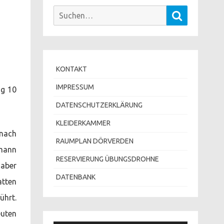
Suchen
Suchen
nach:
KONTAKT
IMPRESSUM
ug 10
DATENSCHUTZERKLÄRUNG
KLEIDERKAMMER
 nach
RAUMPLAN DÖRVERDEN
gmann
RESERVIERUNG ÜBUNGSDROHNE
 aber
DATENBANK
atten
ührt.
euten