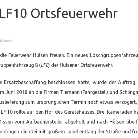
LF10 Ortsfeuerwehr
für
iviert
Fahrzeugübergabe
LF10
Ortsfeuerwehr
die Feuerwehr Hülsen freuen. Ein neues Löschgruppenfahrze
Hülsen
ruppenfahrzeug 8 (
LF8
) der Hülsener Ortsfeuerwehr.
Ersatzbeschaffung beschlossen hatte, wurde der Auftrag
m Juni 2018 an die Firmen Tiemann (Fahrgestell) und Schlin
Auslieferung zum ursprünglichen Termin noch etwas verzögert,
 LF 10 rollte auf den Hof des Gerätehauses. Drei Kameraden h
Dissen vom Aufbauhersteller abgeholt und nach Hülsen überf
pfingen die drei mit großem Jubel entlang der Straße und fr