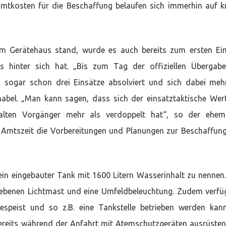
amtkosten für die Beschaffung belaufen sich immerhin auf 
 Gerätehaus stand, wurde es auch bereits zum ersten Ei
its hinter sich hat. „Bis zum Tag der offiziellen Überga
 sogar schon drei Einsätze absolviert und sich dabei meh
nabel. „Man kann sagen, dass sich der einsatztaktische Wer
lten Vorgänger mehr als verdoppelt hat“, so der ehema
Amtszeit die Vorbereitungen und Planungen zur Beschaffun
ein eingebauter Tank mit 1600 Litern Wasserinhalt zu nennen
riebenen Lichtmast und eine Umfeldbeleuchtung. Zudem verfü
speist und so z.B. eine Tankstelle betrieben werden kan
reits während der Anfahrt mit Atemschutzgeräten ausrüste