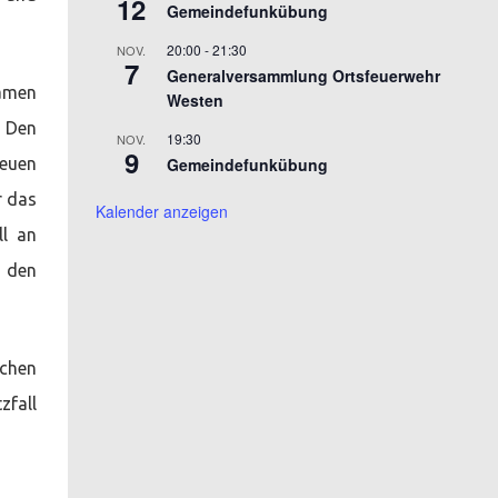
12
Gemeindefunkübung
20:00
-
21:30
NOV.
7
Generalversammlung Ortsfeuerwehr
Namen
Westen
. Den
19:30
NOV.
9
neuen
Gemeindefunkübung
r das
Kalender anzeigen
ll an
n den
ochen
zfall