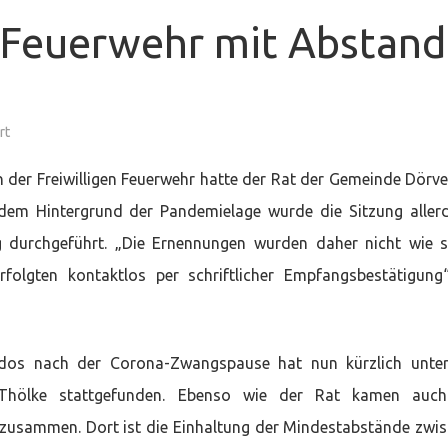
r Feuerwehr mit Abstand
für
rt
Gratulation
bei
der
der Freiwilligen Feuerwehr hatte der Rat der Gemeinde Dörv
Feuerwehr
mit
 dem Hintergrund der Pandemielage wurde die Sitzung aller
Abstand
nachgeholt
 durchgeführt. „Die Ernennungen wurden daher nicht wie 
folgten kontaktlos per schriftlicher Empfangsbestätigung
dos nach der Corona-Zwangspause hat nun kürzlich unter
Thölke stattgefunden. Ebenso wie der Rat kamen auch
 zusammen. Dort ist die Einhaltung der Mindestabstände zwi