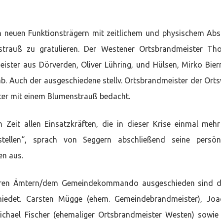
n neuen Funktionsträgern mit zeitlichem und physischem Ab
trauß zu gratulieren. Der Westener Ortsbrandmeister Th
ister aus Dörverden, Oliver Lühring, und Hülsen, Mirko Bier
ab. Auch der ausgeschiedene stellv. Ortsbrandmeister der Ort
ter mit einem Blumenstrauß bedacht.
 Zeit allen Einsatzkräften, die in dieser Krise einmal mehr
 stellen“, sprach von Seggern abschließend seine persön
en aus.
 ihren Ämtern/dem Gemeindekommando ausgeschieden sind 
iedet. Carsten Mügge (ehem. Gemeindebrandmeister), Joa
Michael Fischer (ehemaliger Ortsbrandmeister Westen) sowi