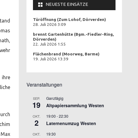
NEUESTE EINSÄTZE
Türöffnung (Zum Lohof, Dörverden)
stand
28. Juli 2026 3:09
omas
brennt Gartenhütte (Bgm.-Fiedler-Ring,
Dörverden)
nath,
22. Juli 2026 1:55
swehr
Flächenbrand (Moorweg, Barme)
19. Juli 2026 13:39
 ihre
Veranstaltungen
liche
Ganztägig
SEP.
19
Altpapiersammlung Westen
durch
19:00
-
22:30
OKT.
2
Laternenumzug Westen
chim
e Max
19:30
OKT.