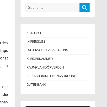
Suchen
Suchen
nach:
KONTAKT
IMPRESSUM
erden
dings
DATENSCHUTZERKLÄRUNG
sonst
KLEIDERKAMMER
“, so
RAUMPLAN DÖRVERDEN
RESERVIERUNG ÜBUNGSDROHNE
DATENBANK
 der
 die
schen