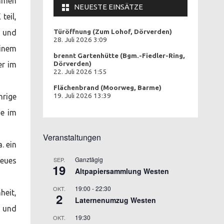
ahmen
NEUESTE EINSÄTZE
teil,
- und
Türöffnung (Zum Lohof, Dörverden)
28. Juli 2026 3:09
inem
brennt Gartenhütte (Bgm.-Fiedler-Ring,
er im
Dörverden)
22. Juli 2026 1:55
Flächenbrand (Moorweg, Barme)
rige
19. Juli 2026 13:39
de im
Veranstaltungen
. ein
Ganztägig
SEP.
neues
19
Altpapiersammlung Westen
19:00
-
22:30
OKT.
heit,
2
Laternenumzug Westen
n und
19:30
OKT.