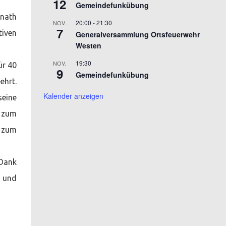
12
Gemeindefunkübung
rnath
20:00
-
21:30
NOV.
7
tiven
Generalversammlung Ortsfeuerwehr
Westen
19:30
NOV.
ür 40
9
Gemeindefunkübung
ehrt.
Kalender anzeigen
seine
 zum
g zum
 Dank
e und