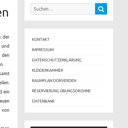
Suchen
en
Suchen
nach:
g der
KONTAKT
g und
IMPRESSUM
 den
DATENSCHUTZERKLÄRUNG
n.
KLEIDERKAMMER
esamt
RAUMPLAN DÖRVERDEN
ilen.
RESERVIERUNG ÜBUNGSDROHNE
d ein
reuen
DATENBANK
e von