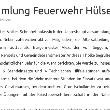
mmlung Feuerwehr Hüls
für
tiviert
Jahreshauptversammlung
Feuerwehr
Hülsen
ster Volker Schnabel anlässlich der Jahreshauptversammlun
 Neben zahlreichen aktiven Mitgliedern, der Altersabteilun
Karin Gottschalk, Bürgermeister Alexander von Seggern,
t Rendels und Gemeindebrandmeister Andreas Thölke begrüße
schnittlichen Jahr für die Wehr berichten. Sie wurde zu insg
, 6 Brandeinsätze und 4 Technischen Hilfeleistungen aufte
Barme, bei dem die Wehr mehrere Stunden im Einsatz war un
des Gerätehauses, bei dem mehrere Grundschulkinder zu bet
 Übungen mit der Kreisfeuerwehrbereitschaft in der Näh