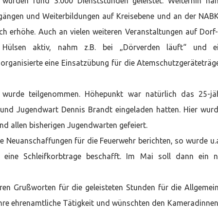
wurden rund 3.000 Dienststunden geleistet. Weiterhin n
ängen und Weiterbildungen auf Kreisebene und an der NABK 
ch erhöhe. Auch an vielen weiteren Veranstaltungen auf Dorf
r Hülsen aktiv, nahm z.B. bei „Dörverden läuft“ und e
 organisierte eine Einsatzübung für die Atemschutzgeräteträg
wurde teilgenommen. Höhepunkt war natürlich das 25-jäh
und Jugendwart Dennis Brandt eingeladen hatten. Hier wur
d allen bisherigen Jugendwarten gefeiert.
e Neuanschaffungen für die Feuerwehr berichten, so wurde u.a
eine Schleifkorbtrage beschafft. Im Mai soll dann ein 
ren Grußworten für die geleisteten Stunden für die Allgemein
 ihre ehrenamtliche Tätigkeit und wünschten den Kameradinne