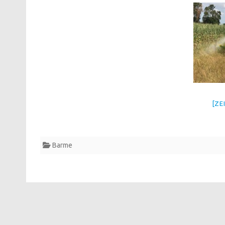
[ZE
Barme