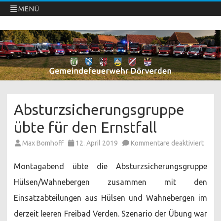
MENÜ
Freiwillige Feuerwehren Dörverden
Direkt
zum
Inhalt
springen
Absturzsicherungsgruppe
übte für den Ernstfall
für
Max Bomhoff
12. April 2019
Kommentare deaktiviert
Abstu
übte
für
Montagabend übte die Absturzsicherungsgruppe
den
Ernstf
Hülsen/Wahnebergen zusammen mit den
Einsatzabteilungen aus Hülsen und Wahnebergen im
derzeit leeren Freibad Verden. Szenario der Übung war