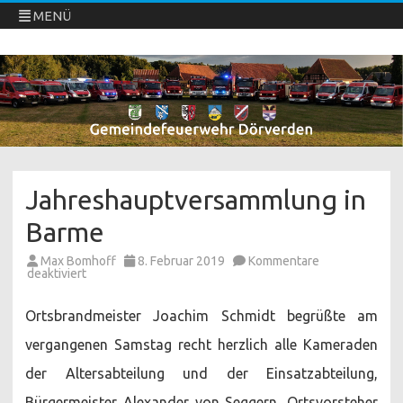
MENÜ
Freiwillige Feuerwehren Dörverden
Direkt
zum
Inhalt
springen
Jahreshauptversammlung in
Barme
Max Bomhoff
8. Februar 2019
Kommentare
für
deaktiviert
Jahreshauptversammlung
in
Barme
Ortsbrandmeister Joachim Schmidt begrüßte am
vergangenen Samstag recht herzlich alle Kameraden
der Altersabteilung und der Einsatzabteilung,
Bürgermeister Alexander von Seggern, Ortsvorsteher