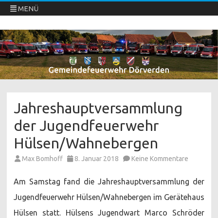
MENÜ
Freiwillige Feuerwehren Dörverden
Direkt
zum
Inhalt
springen
Jahreshauptversammlung
der Jugendfeuerwehr
Hülsen/Wahnebergen
zu
Max Bomhoff
8. Januar 2018
Keine Kommentare
Jahresha
der
Jugendfe
Am Samstag fand die Jahreshauptversammlung der
Hülsen/W
Jugendfeuerwehr Hülsen/Wahnebergen im Gerätehaus
Hülsen statt. Hülsens Jugendwart Marco Schröder