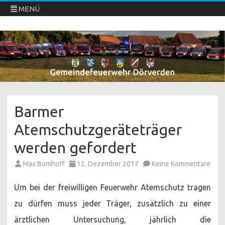
MENÜ
Freiwillige Feuerwehren Dörverden
Direkt
zum
Inhalt
springen
Barmer
Atemschutzgeräteträger
werden gefordert
zu
Max Bomhoff
12. Dezember 2017
Keine Kommentare
Barm
Atem
wer
Um bei der freiwilligen Feuerwehr Atemschutz tragen
gefo
zu dürfen muss jeder Träger, zusätzlich zu einer
ärztlichen Untersuchung, jährlich die