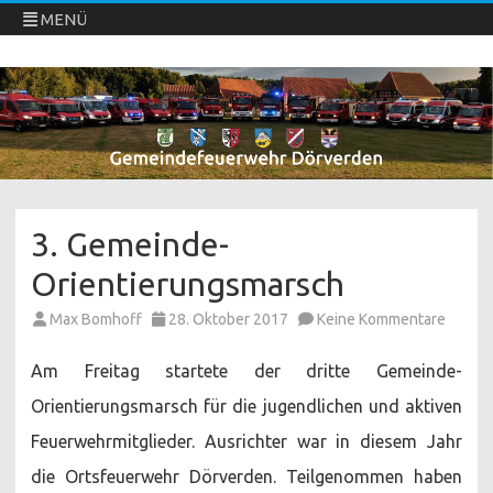
MENÜ
Freiwillige Feuerwehren Dörverden
Direkt
zum
Inhalt
springen
3. Gemeinde-
Orientierungsmarsch
zu
Max Bomhoff
28. Oktober 2017
Keine Kommentare
3.
Gemei
Orient
Am Freitag startete der dritte Gemeinde-
Orientierungsmarsch für die jugendlichen und aktiven
Feuerwehrmitglieder. Ausrichter war in diesem Jahr
die Ortsfeuerwehr Dörverden. Teilgenommen haben