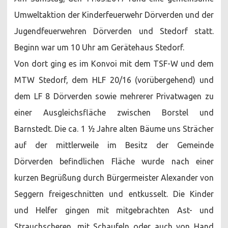
Kinderfeu
Dörverde
Umweltaktion der Kinderfeuerwehr Dörverden und der
und
der
Jugendfeuerwehren Dörverden und Stedorf statt.
Jugendfe
Dörverde
und
Beginn war um 10 Uhr am Gerätehaus Stedorf.
Stedorf
Von dort ging es im Konvoi mit dem TSF-W und dem
MTW Stedorf, dem HLF 20/16 (vorübergehend) und
dem LF 8 Dörverden sowie mehrerer Privatwagen zu
einer Ausgleichsfläche zwischen Borstel und
Barnstedt. Die ca. 1 ½ Jahre alten Bäume uns Strächer
auf der mittlerweile im Besitz der Gemeinde
Dörverden befindlichen Fläche wurde nach einer
kurzen Begrüßung durch Bürgermeister Alexander von
Seggern freigeschnitten und entkusselt. Die Kinder
und Helfer gingen mit mitgebrachten Ast- und
Strauchscheren, mit Schaufeln oder auch von Hand