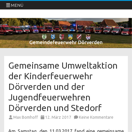
MENÜ
Freiwillige Feuerwehren Dörverden
Direkt
zum
Inhalt
springen
Gemeinsame Umweltaktion
der Kinderfeuerwehr
Dörverden und der
Jugendfeuerwehren
Dörverden und Stedorf
zu
Max Bomhoff
12. März 2017
Keine Kommentare
Gemeinsa
Umweltak
der
Am Samstag, den 11.03.2017 fand eine gemeinsame