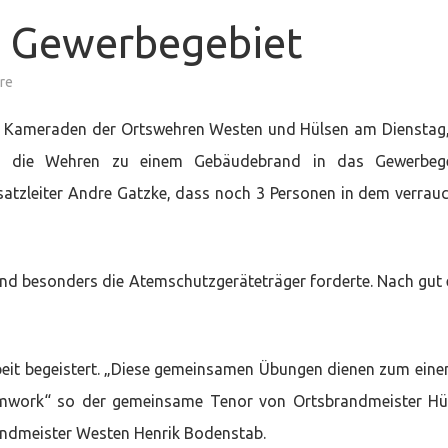
m Gewerbegebiet
zu
re
Übung
–
Brand
e Kameraden der Ortswehren Westen und Hülsen am Dienstag
2
im
n die Wehren zu einem Gebäudebrand in das Gewerbege
Gewerbegebiet
nsatzleiter Andre Gatzke, dass noch 3 Personen in dem verrau
und besonders die Atemschutzgeräteträger forderte. Nach gut 
eit begeistert. „Diese gemeinsamen Übungen dienen zum eine
work“ so der gemeinsame Tenor von Ortsbrandmeister Hül
andmeister Westen Henrik Bodenstab.